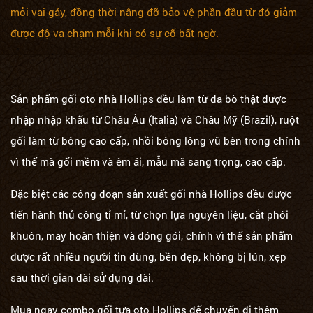
mỏi vai gáy, đồng thời nâng đỡ bảo vệ phần đầu từ đó giảm
được độ va chạm mỗi khi có sự cố bất ngờ.
Sản phấm gối oto nhà Hollips đều làm từ da bò thật được
nhập nhập khẩu từ Châu Âu (Italia) và Châu Mỹ (Brazil), ruột
gối làm từ bông cao cấp, nhồi bông lông vũ bên trong chính
vì thế mà gối mềm và êm ái, mẫu mã sang trọng, cao cấp.
Đặc biệt các công đoạn sản xuất gối nhà Hollips đều được
tiến hành thủ công tỉ mỉ, từ chọn lựa nguyên liệu, cắt phôi
khuôn, may hoàn thiện và đóng gói, chính vì thế sản phẩm
được rất nhiều người tin dùng, bền đẹp, không bị lún, xẹp
sau thời gian dài sử dụng dài.
Mua ngay combo gối tựa oto Hollips để chuyến đi thêm