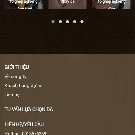
tô ghép nghiêng
Khay da
tô ghép nghiêng
vàng tươi
đen
GIỚI THIỆU
Về công ty
Khách hàng dự án
Liên hệ
TƯ VẤN LỰA CHỌN DA
LIÊN HỆ/YÊU CẦU
Hotline: 0918676258