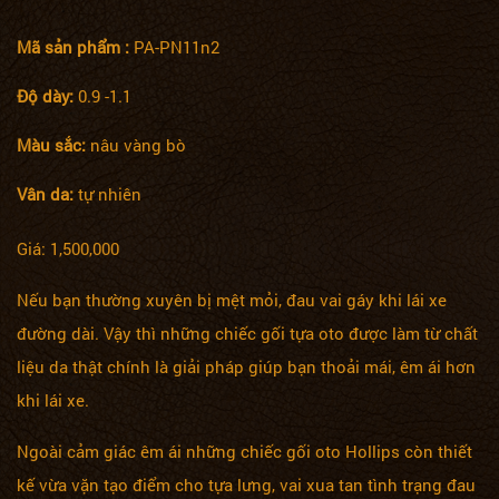
Mã sản phẩm :
PA-PN11n2
Độ dày:
0.9 -1.1
Màu sắc:
nâu vàng bò
Vân da:
tự nhiên
Giá: 1,500,000
Nếu bạn thường xuyên bị mệt mỏi, đau vai gáy khi lái xe
đường dài. Vậy thì những chiếc gối tựa oto được làm từ chất
liệu da thật chính là giải pháp giúp bạn thoải mái, êm ái hơn
khi lái xe.
Ngoài cảm giác êm ái những chiếc gối oto Hollips còn thiết
kế vừa vặn tạo điểm cho tựa lưng, vai xua tan tình trạng đau