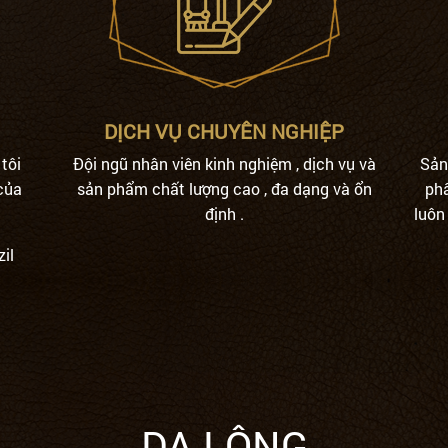
DỊCH VỤ CHUYÊN NGHIỆP
 tôi
Đội ngũ nhân viên kinh nghiệm , dịch vụ và
Sả
của
sản phẩm chất lượng cao , đa dạng và ổn
phâ
định .
luôn 
il
DA LÔNG