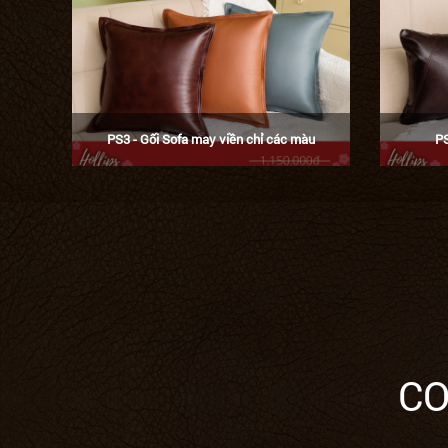
PS3 - Gối Sofa may viền chỉ các màu
PS
CO