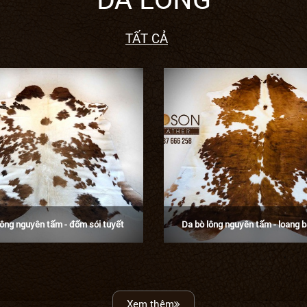
TẤT CẢ
lông nguyên tấm - đốm sói tuyết
Da bò lông nguyên tấm - loang 
Xem thêm