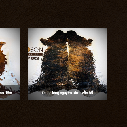
báo đốm
Da bò lông nguyên tấm - vằn hổ