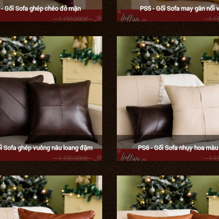
 - Gối Sofa ghép chéo đỏ mận
PS5 - Gối Sofa may gân nổi 
ối Sofa ghép vuông nâu loang đậm
PS6 - Gối Sofa nhụy hoa mà