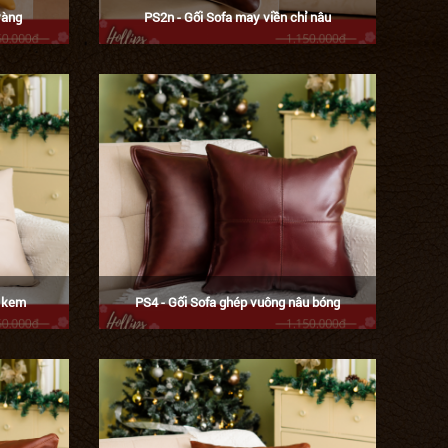
vàng
PS2n - Gối Sofa may viền chỉ nâu
u kem
PS4 - Gối Sofa ghép vuông nâu bóng