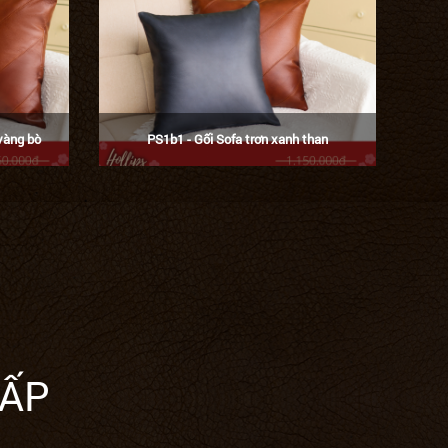
vàng bò
PS1b1 - Gối Sofa trơn xanh than
CẤP