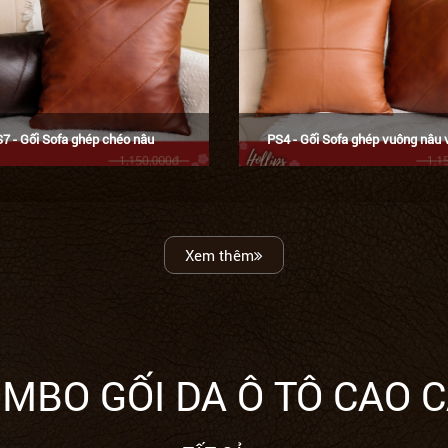
7 - Gối Sofa ghép chéo nâu
PS4 - Gối Sofa ghép vuông nâu 
Xem thêm
MBO GỐI DA Ô TÔ CAO 