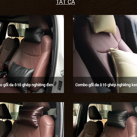
TẤT CẢ
 gối da ô tô ghép nghiêng đen
Combo gối da ô tô ghép nghiêng k