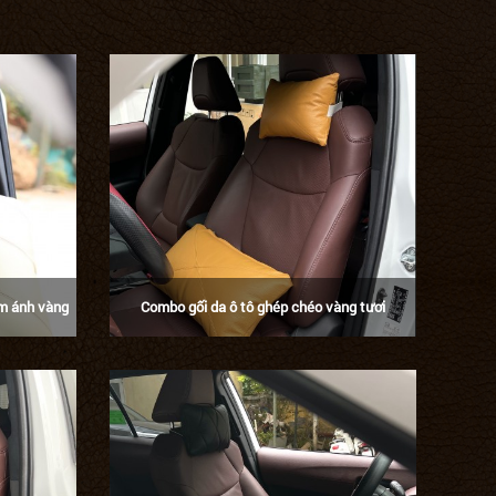
em ánh vàng
Combo gối da ô tô ghép chéo vàng tươi