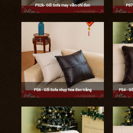
PS2k- Gối Sofa may viền chỉ đen
PS7
PS6 - Gối Sofa nhụy hoa đen trắng
PS4 - G