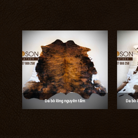
Da bò lông nguyên tấm
Da bò 