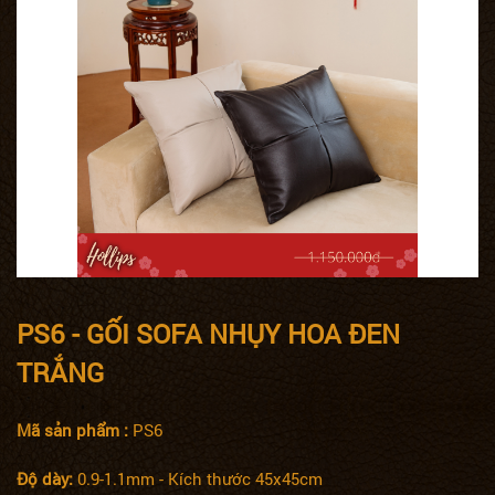
PS6 - GỐI SOFA NHỤY HOA ĐEN
TRẮNG
Mã sản phẩm :
PS6
Độ dày:
0.9-1.1mm - Kích thước 45x45cm