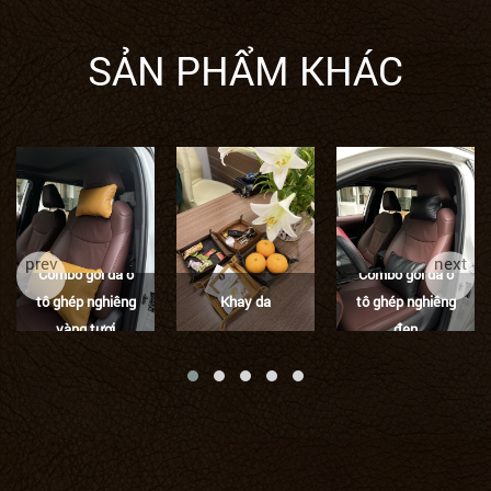
SẢN PHẨM KHÁC
prev
next
Combo gối da ô
Combo gối da ô
tô ghép nghiêng
Khay da
tô ghép nghiêng
vàng tươi
đen