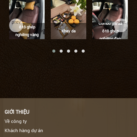
Combo gối da
prev
next
Combo gối da
ô tô ghép
Khay da
ô tô ghép
nghiêng vàng
nghiêng đen
tươi
GIỚI THIỆU
Về công ty
Khách hàng dự án