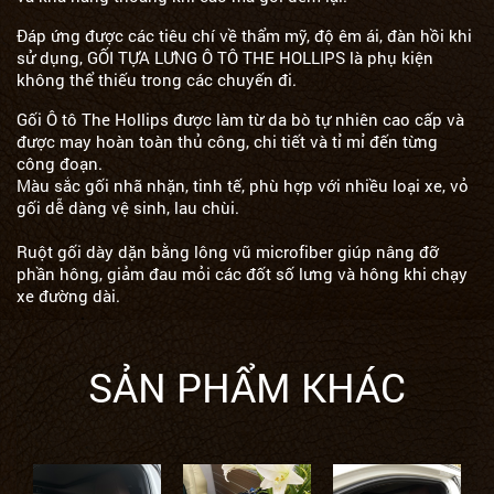
Đáp ứng được các tiêu chí về thẩm mỹ, độ êm ái, đàn hồi khi
sử dụng, GỐI TỰA LƯNG Ô TÔ THE HOLLIPS là phụ kiện
không thể thiếu trong các chuyến đi.
Gối Ô tô The Hollips được làm từ da bò tự nhiên cao cấp và
được may hoàn toàn thủ công, chi tiết và tỉ mỉ đến từng
công đoạn.
Màu sắc gối nhã nhặn, tinh tế, phù hợp với nhiều loại xe, vỏ
gối dễ dàng vệ sinh, lau chùi.
Ruột gối dày dặn bằng lông vũ microfiber giúp nâng đỡ
phần hông, giảm đau mỏi các đốt số lưng và hông khi chạy
xe đường dài.
SẢN PHẨM KHÁC