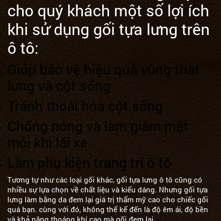
cho quý khách một số lợi ích
khi sử dụng gối tựa lưng trên
ô tô:
Giúp bảo vệ hiệu quả vùng thắt
lưng và cột sống
Tránh thoái hóa cột sống
Chống nóng và làm giảm mệt
mỏi khi lái xe
Làm phụ kiện trang trí ô tô
Tương tự như các loại gối khác, gối tựa lưng ô tô cũng có
nhiều sự lựa chọn về chất liệu và kiểu dáng. Nhưng gối tựa
lưng làm bằng da đem lại giá trị thẩm mỹ cao cho chiếc gối
quá bạn. cùng với đó, không thể kể đến là độ êm ái, độ bền
và khả năng thoáng khí cao mà gối đem lại.